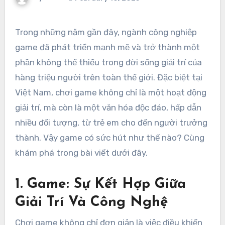
Trong những năm gần đây, ngành công nghiệp
game đã phát triển mạnh mẽ và trở thành một
phần không thể thiếu trong đời sống giải trí của
hàng triệu người trên toàn thế giới. Đặc biệt tại
Việt Nam, chơi game không chỉ là một hoạt động
giải trí, mà còn là một văn hóa độc đáo, hấp dẫn
nhiều đối tượng, từ trẻ em cho đến người trưởng
thành. Vậy game có sức hút như thế nào? Cùng
khám phá trong bài viết dưới đây.
1. Game: Sự Kết Hợp Giữa
Giải Trí Và Công Nghệ
Chơi game không chỉ đơn giản là việc điều khiển