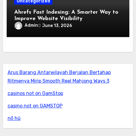
Uncategorized
Ahrefs Fast Indexing: A Smarter Way to
Improve Website Visibility
Admin
June 13, 2026
Arus Barang Antarwilayah Berjalan Bertahap
Ritmenya Mirip Smooth Reel Mahjong Ways 3
casinos not on GamStop
casino not on GAMSTOP
nổ hũ