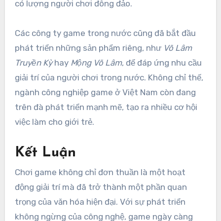
có lượng người chơi đông đảo.
Các công ty game trong nước cũng đã bắt đầu
phát triển những sản phẩm riêng, như
Võ Lâm
Truyền Kỳ
hay
Mộng Võ Lâm
, để đáp ứng nhu cầu
giải trí của người chơi trong nước. Không chỉ thế,
ngành công nghiệp game ở Việt Nam còn đang
trên đà phát triển mạnh mẽ, tạo ra nhiều cơ hội
việc làm cho giới trẻ.
Kết Luận
Chơi game không chỉ đơn thuần là một hoạt
động giải trí mà đã trở thành một phần quan
trọng của văn hóa hiện đại. Với sự phát triển
không ngừng của công nghệ, game ngày càng