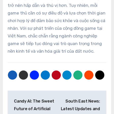
trở nên hấp dẫn và thú vị hơn. Tuy nhiên, mỗi
game thủ cần có sự điều độ và lựa chọn thời gian
chơi hợp lý để đảm bảo sức khỏe và cuộc sống cá
nhân. Với sự phát triển của cộng đồng game tại
Việt Nam, chắc chắn rằng ngành công nghiệp
game sẽ tiếp tục đóng vai trò quan trọng trong
nền kinh tế và văn hóa giải trí của đất nước.
Post
Candy AI: The Sweet
South East News:
navigation
Future of Artificial
Latest Updates and